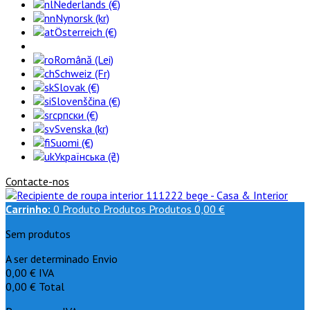
Nederlands (€)
Nynorsk (kr)
Österreich (€)
Română (Lei)
Schweiz (Fr)
Slovak (€)
Slovenščina (€)
српски (€)
Svenska (kr)
Suomi (€)
Українська (₴)
Contacte-nos
Carrinho:
0
Produto
Produtos
Produtos
0,00 €
Sem produtos
A ser determinado
Envio
0,00 €
IVA
0,00 €
Total