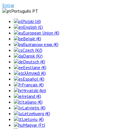
Entrar
Português PT
Polski (zł)
English (£)
European Union (€)
België (€)
български език (€)
Czech (Kč)
Dansk (Kr)
Deutsch (€)
Eestlane (€)
ελληνικά (€)
Español (€)
Français (€)
Hrvatski (kn)
Ireland (€)
Italiano (€)
Latvietis (€)
Lëtzebuerg (€)
Lietuvių (€)
Magyar (Ft)