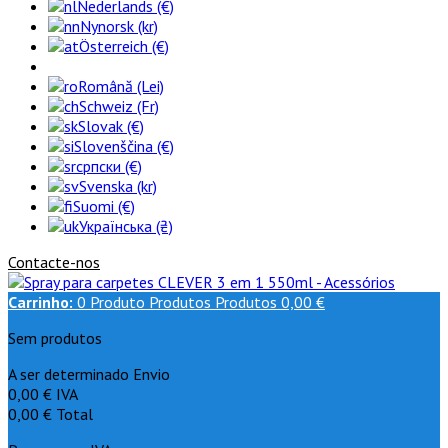
Nederlands (€)
Nynorsk (kr)
Österreich (€)
Română (Lei)
Schweiz (Fr)
Slovak (€)
Slovenščina (€)
српски (€)
Svenska (kr)
Suomi (€)
Українська (₴)
Contacte-nos
Carrinho:
0
Produto
Produtos
Produtos
0,00 €
Sem produtos
A ser determinado
Envio
0,00 €
IVA
0,00 €
Total