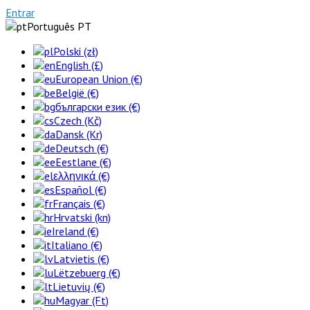
Entrar
Português PT
Polski (zł)
English (£)
European Union (€)
België (€)
български език (€)
Czech (Kč)
Dansk (Kr)
Deutsch (€)
Eestlane (€)
ελληνικά (€)
Español (€)
Français (€)
Hrvatski (kn)
Ireland (€)
Italiano (€)
Latvietis (€)
Lëtzebuerg (€)
Lietuvių (€)
Magyar (Ft)