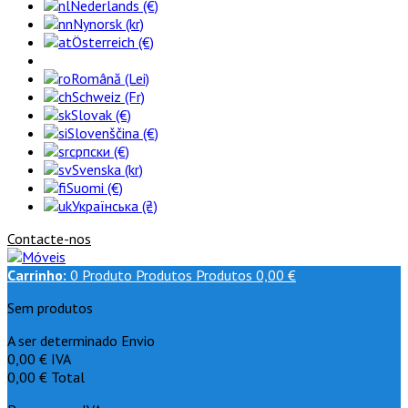
Nederlands (€)
Nynorsk (kr)
Österreich (€)
Română (Lei)
Schweiz (Fr)
Slovak (€)
Slovenščina (€)
српски (€)
Svenska (kr)
Suomi (€)
Українська (₴)
Contacte-nos
Carrinho:
0
Produto
Produtos
Produtos
0,00 €
Sem produtos
A ser determinado
Envio
0,00 €
IVA
0,00 €
Total