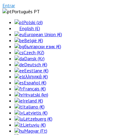
Entrar
Português PT
Polski (zł)
English (£)
European Union (€)
België (€)
български език (€)
Czech (Kč)
Dansk (Kr)
Deutsch (€)
Eestlane (€)
ελληνικά (€)
Español (€)
Français (€)
Hrvatski (kn)
Ireland (€)
Italiano (€)
Latvietis (€)
Lëtzebuerg (€)
Lietuvių (€)
Magyar (Ft)