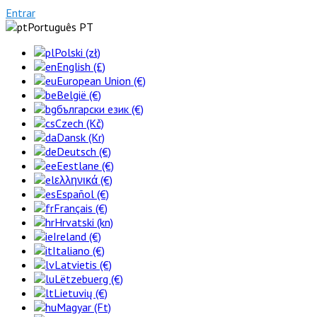
Entrar
Português PT
Polski (zł)
English (£)
European Union (€)
België (€)
български език (€)
Czech (Kč)
Dansk (Kr)
Deutsch (€)
Eestlane (€)
ελληνικά (€)
Español (€)
Français (€)
Hrvatski (kn)
Ireland (€)
Italiano (€)
Latvietis (€)
Lëtzebuerg (€)
Lietuvių (€)
Magyar (Ft)