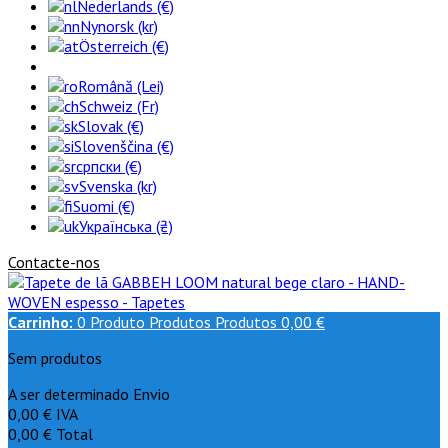
Nederlands (€)
Nynorsk (kr)
Österreich (€)
Română (Lei)
Schweiz (Fr)
Slovak (€)
Slovenščina (€)
српски (€)
Svenska (kr)
Suomi (€)
Українська (₴)
Contacte-nos
Carrinho:
0
Produto
Produtos
Produtos
0,00 €
Sem produtos
A ser determinado
Envio
0,00 €
IVA
0,00 €
Total